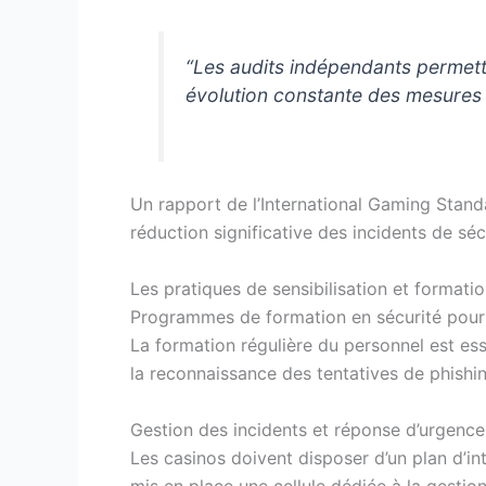
“Les audits indépendants permette
évolution constante des mesures 
Un rapport de l’International Gaming Stand
réduction significative des incidents de séc
Les pratiques de sensibilisation et formati
Programmes de formation en sécurité pour
La formation régulière du personnel est es
la reconnaissance des tentatives de phishi
Gestion des incidents et réponse d’urgence
Les casinos doivent disposer d’un plan d’in
mis en place une cellule dédiée à la gestio