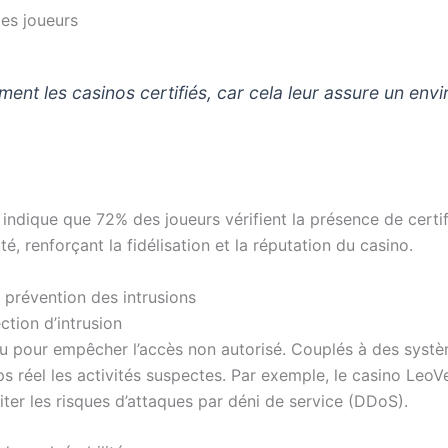
des joueurs
ement les casinos certifiés, car cela leur assure un en
dique que 72% des joueurs vérifient la présence de certific
té, renforçant la fidélisation et la réputation du casino.
 prévention des intrusions
ction d’intrusion
seau pour empêcher l’accès non autorisé. Couplés à des syst
emps réel les activités suspectes. Par exemple, le casino Leo
ter les risques d’attaques par déni de service (DDoS).