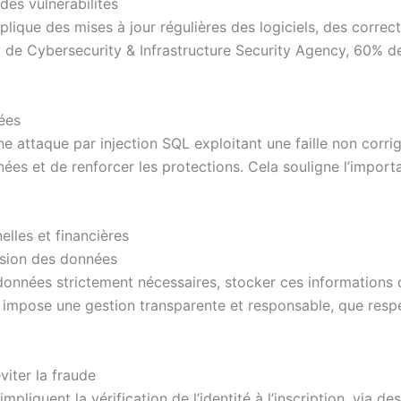
des vulnérabilités
plique des mises à jour régulières des logiciels, des correct
t de Cybersecurity & Infrastructure Security Agency, 60% des
ées
ne attaque par injection SQL exploitant une faille non cor
nées et de renforcer les protections. Cela souligne l’import
lles et financières
ssion des données
 données strictement nécessaires, stocker ces informations 
R impose une gestion transparente et responsable, que resp
viter la fraude
iquent la vérification de l’identité à l’inscription, via de