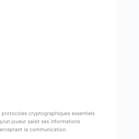
 protocoles cryptographiques essentiels
u’un joueur saisit ses informations
nterceptant la communication.