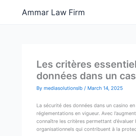
Skip
Ammar Law Firm
to
content
Les critères essentiel
données dans un casi
By
mediasolutionslb
/
March 14, 2025
La sécurité des données dans un casino en l
réglementations en vigueur. Avec l’augmenta
connaître les critères permettant d’évaluer 
organisationnels qui contribuent à la protec