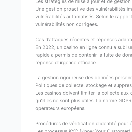
Les stratégies de mise à jour et de gestion 
Une gestion proactive des vulnérabilités im
vulnérabilités automatisés. Selon le rappor
vulnérabilités non corrigées.
Cas d’attaques récentes et réponses adapt
En 2022, un casino en ligne connu a subi u
rapide a permis de contenir la fuite de don
réponse d’urgence efficace.
La gestion rigoureuse des données personne
Politiques de collecte, stockage et suppre
Les casinos doivent limiter la collecte aux
qu’elles ne sont plus utiles. La norme GDP
opérateurs européens.
Procédures de vérification d’identité pour é
Les processus KYC (Know Your Customer) impl