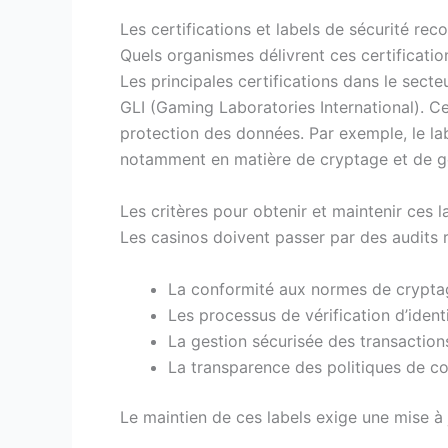
Les certifications et labels de sécurité reco
Quels organismes délivrent ces certificatio
Les principales certifications dans le sect
GLI (Gaming Laboratories International). Ce
protection des données. Par exemple, le la
notamment en matière de cryptage et de g
Les critères pour obtenir et maintenir ces l
Les casinos doivent passer par des audits r
La conformité aux normes de crypta
Les processus de vérification d’ident
La gestion sécurisée des transaction
La transparence des politiques de con
Le maintien de ces labels exige une mise à