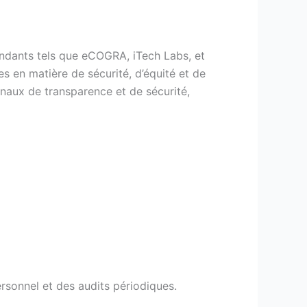
pendants tels que eCOGRA, iTech Labs, et
s en matière de sécurité, d’équité et de
naux de transparence et de sécurité,
rsonnel et des audits périodiques.