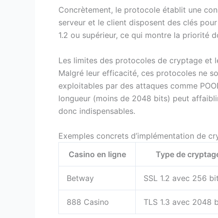
Concrètement, le protocole établit une con
serveur et le client disposent des clés po
1.2 ou supérieur, ce qui montre la priorité
Les limites des protocoles de cryptage et l
Malgré leur efficacité, ces protocoles ne s
exploitables par des attaques comme POODLE 
longueur (moins de 2048 bits) peut affaiblir
donc indispensables.
Exemples concrets d’implémentation de cr
Casino en ligne
Type de cryptag
Betway
SSL 1.2 avec 256 bi
888 Casino
TLS 1.3 avec 2048 b