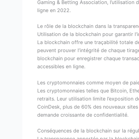
Gaming & Betting Association, l’utilisation
ligne en 2022.
Le rôle de la blockchain dans la transparenc
Utilisation de la blockchain pour garantir l’
La blockchain offre une traçabilité totale d
peuvent prouver l’intégrité de chaque tirage
blockchain pour enregistrer chaque transact
accessibles en ligne.
Les cryptomonnaies comme moyen de paiem
Les cryptomonnaies telles que Bitcoin, Eth
retraits. Leur utilisation limite l’expositi
CoinDesk, plus de 60% des nouveaux sites
demande croissante de confidentialité.
Conséquences de la blockchain sur la régula
La transparence apportée par la blockchain 