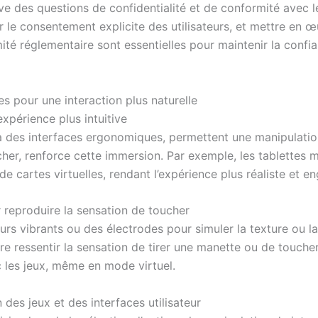
e des questions de confidentialité et de conformité avec l
 le consentement explicite des utilisateurs, et mettre en 
ité réglementaire sont essentielles pour maintenir la confi
es pour une interaction plus naturelle
expérience plus intuitive
 à des interfaces ergonomiques, permettent une manipulation
cher, renforce cette immersion. Par exemple, les tablettes
de cartes virtuelles, rendant l’expérience plus réaliste et e
r reproduire la sensation de toucher
urs vibrants ou des électrodes pour simuler la texture ou la
aire ressentir la sensation de tirer une manette ou de touch
ec les jeux, même en mode virtuel.
des jeux et des interfaces utilisateur