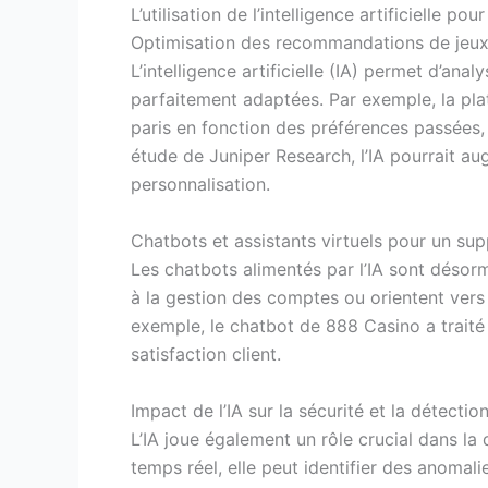
L’utilisation de l’intelligence artificielle po
Optimisation des recommandations de jeux e
L’intelligence artificielle (IA) permet d’a
parfaitement adaptées. Par exemple, la pl
paris en fonction des préférences passées,
étude de Juniper Research, l’IA pourrait au
personnalisation.
Chatbots et assistants virtuels pour un supp
Les chatbots alimentés par l’IA sont désorm
à la gestion des comptes ou orientent vers 
exemple, le chatbot de 888 Casino a traité
satisfaction client.
Impact de l’IA sur la sécurité et la détect
L’IA joue également un rôle crucial dans l
temps réel, elle peut identifier des anomal