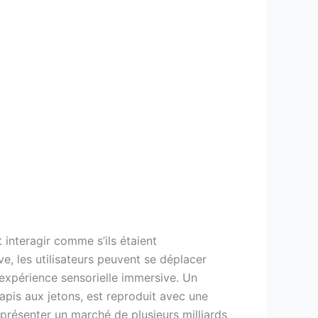
 interagir comme s’ils étaient
, les utilisateurs peuvent se déplacer
 expérience sensorielle immersive. Un
apis aux jetons, est reproduit avec une
eprésenter un marché de plusieurs milliards