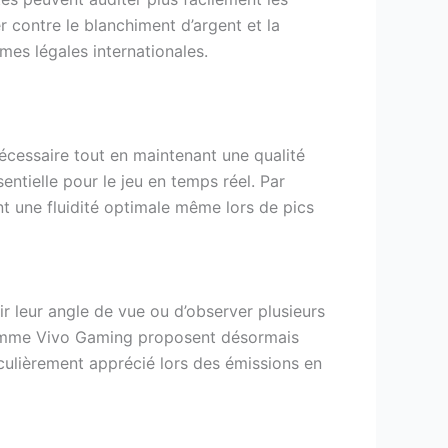
er contre le blanchiment d’argent et la
mes légales internationales.
cessaire tout en maintenant une qualité
entielle pour le jeu en temps réel. Par
t une fluidité optimale même lors de pics
r leur angle de vue ou d’observer plusieurs
comme Vivo Gaming proposent désormais
iculièrement apprécié lors des émissions en