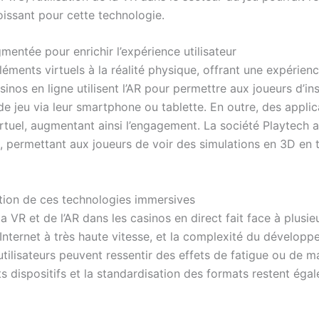
roissant pour cette technologie.
mentée pour enrichir l’expérience utilisateur
ments virtuels à la réalité physique, offrant une expérien
inos en ligne utilisent l’AR pour permettre aux joueurs d’in
 de jeu via leur smartphone ou tablette. En outre, des app
tuel, augmentant ainsi l’engagement. La société Playtech a
tte, permettant aux joueurs de voir des simulations en 3D en
option de ces technologies immersives
a VR et de l’AR dans les casinos en direct fait face à plusi
Internet à très haute vitesse, et la complexité du développ
utilisateurs peuvent ressentir des effets de fatigue ou de m
ts dispositifs et la standardisation des formats restent ég