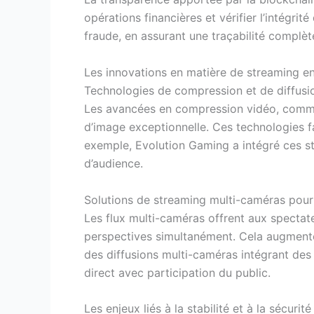
opérations financières et vérifier l’intégrit
fraude, en assurant une traçabilité complète
Les innovations en matière de streaming en
Technologies de compression et de diffusi
Les avancées en compression vidéo, comme 
d’image exceptionnelle. Ces technologies fav
exemple, Evolution Gaming a intégré ces st
d’audience.
Solutions de streaming multi-caméras pou
Les flux multi-caméras offrent aux spectat
perspectives simultanément. Cela augment
des diffusions multi-caméras intégrant des 
direct avec participation du public.
Les enjeux liés à la stabilité et à la sécurit