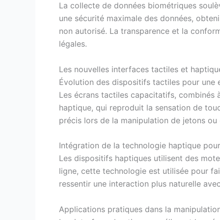
La collecte de données biométriques soulèv
une sécurité maximale des données, obtenir
non autorisé. La transparence et la conform
légales.
Les nouvelles interfaces tactiles et haptiqu
Évolution des dispositifs tactiles pour une 
Les écrans tactiles capacitatifs, combinés
haptique, qui reproduit la sensation de tou
précis lors de la manipulation de jetons ou 
Intégration de la technologie haptique pou
Les dispositifs haptiques utilisent des mote
ligne, cette technologie est utilisée pour f
ressentir une interaction plus naturelle av
Applications pratiques dans la manipulation 