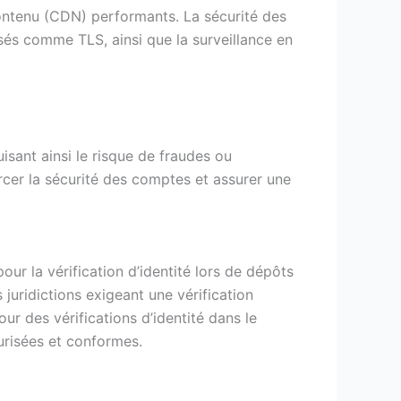
 contenu (CDN) performants. La sécurité des
risés comme TLS, ainsi que la surveillance en
isant ainsi le risque de fraudes ou
rcer la sécurité des comptes et assurer une
our la vérification d’identité lors de dépôts
juridictions exigeant une vérification
ur des vérifications d’identité dans le
risées et conformes.